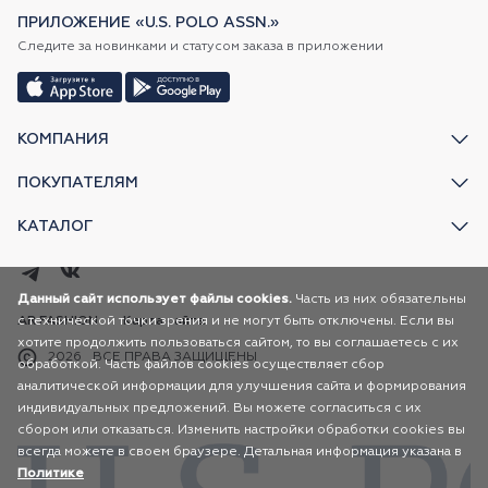
ПРИЛОЖЕНИЕ «U.S. POLO ASSN.»
Следите за новинками и статусом заказа в приложении
КОМПАНИЯ
ПОКУПАТЕЛЯМ
КАТАЛОГ
Данный сайт использует файлы cookies.
Часть из них обязательны
с технической точки зрения и не могут быть отключены. Если вы
AR FASHION
Карта сайта
хотите продолжить пользоваться сайтом, то вы соглашаетесь с их
2026
ВСЕ ПРАВА ЗАЩИЩЕНЫ
обработкой. Часть файлов cookies осуществляет сбор
аналитической информации для улучшения сайта и формирования
индивидуальных предложений. Вы можете согласиться с их
сбором или отказаться. Изменить настройки обработки cookies вы
всегда можете в своем браузере. Детальная информация указана в
Политике