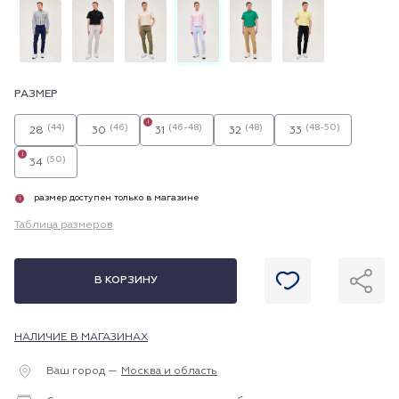
РАЗМЕР
i
(44)
(46)
(46-48)
(48)
(48-50)
28
30
31
32
33
i
(50)
34
размер доступен только в магазине
i
Таблица размеров
В КОРЗИНУ
НАЛИЧИЕ В МАГАЗИНАХ
Ваш город —
Москва и область