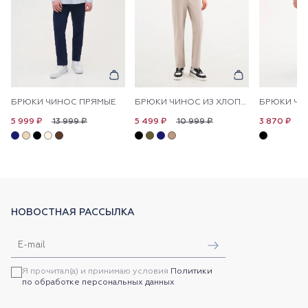
БРЮКИ ЧИНОС ПРЯМЫЕ
БРЮКИ ЧИНОС ИЗ ХЛОПКА ПРЯМЫЕ
БРЮКИ ЧИ
13 999 ₽
10 999 ₽
1
5 999 ₽
5 499 ₽
3 870 ₽
НОВОСТНАЯ РАССЫЛКА
Я прочитал(а) и принимаю условия
Политики
по обработке персональных данных