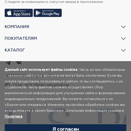
Следите за новинками и статусом заказа в приложении
КОМПАНИЯ
ПОКУПАТЕЛЯМ
КАТАЛОГ
Данный сайт использует файлы cookies.
Часть из них обязательны
с технической точки зрения и не могут быть отключены. Если вы
AR FASHION
Карта сайта
хотите продолжить пользоваться сайтом, то вы соглашаетесь с их
2026
ВСЕ ПРАВА ЗАЩИЩЕНЫ
обработкой. Часть файлов cookies осуществляет сбор
аналитической информации для улучшения сайта и формирования
индивидуальных предложений. Вы можете согласиться с их
сбором или отказаться. Изменить настройки обработки cookies вы
всегда можете в своем браузере. Детальная информация указана в
Политике
Я согласен