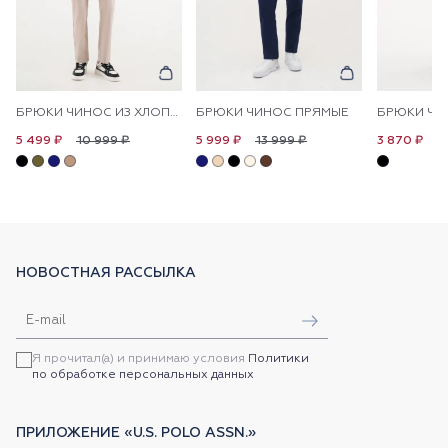
БРЮКИ ЧИНОС ИЗ ХЛОПКА ПРЯМЫЕ
БРЮКИ ЧИНОС ПРЯМЫЕ
БРЮКИ ЧИ
10 999 ₽
13 999 ₽
1
5 499 ₽
5 999 ₽
3 870 ₽
НОВОСТНАЯ РАССЫЛКА
Я прочитал(а) и принимаю условия
Политики
по обработке персональных данных
ПРИЛОЖЕНИЕ «U.S. POLO ASSN.»