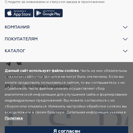
Следите за новинками и статусом заказа в приложении
КОМПАНИЯ
ПОКУПАТЕЛЯМ
КАТАЛОГ
Данный сайт использует файлы cookies.
Часть из них обязательны
с технической точки зрения и не могут быть отключены. Если вы
AR FASHION
Карта сайта
хотите продолжить пользоваться сайтом, то вы соглашаетесь с их
2026
ВСЕ ПРАВА ЗАЩИЩЕНЫ
обработкой. Часть файлов cookies осуществляет сбор
аналитической информации для улучшения сайта и формирования
индивидуальных предложений. Вы можете согласиться с их
сбором или отказаться. Изменить настройки обработки cookies вы
всегда можете в своем браузере. Детальная информация указана в
Политике
Я согласен