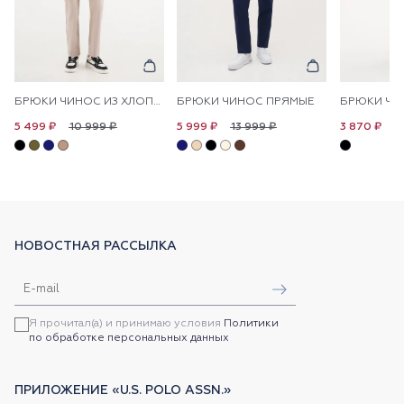
БРЮКИ ЧИНОС ИЗ ХЛОПКА ПРЯМЫЕ
БРЮКИ ЧИНОС ПРЯМЫЕ
БРЮКИ ЧИ
10 999 ₽
13 999 ₽
1
5 499 ₽
5 999 ₽
3 870 ₽
НОВОСТНАЯ РАССЫЛКА
Я прочитал(а) и принимаю условия
Политики
по обработке персональных данных
ПРИЛОЖЕНИЕ «U.S. POLO ASSN.»