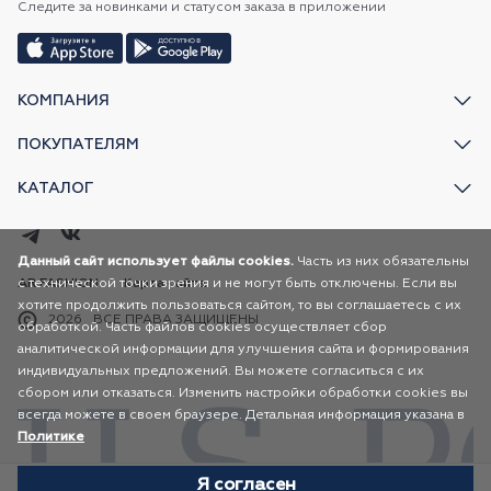
Следите за новинками и статусом заказа в приложении
КОМПАНИЯ
ПОКУПАТЕЛЯМ
КАТАЛОГ
Данный сайт использует файлы cookies.
Часть из них обязательны
с технической точки зрения и не могут быть отключены. Если вы
AR FASHION
Карта сайта
хотите продолжить пользоваться сайтом, то вы соглашаетесь с их
2026
ВСЕ ПРАВА ЗАЩИЩЕНЫ
обработкой. Часть файлов cookies осуществляет сбор
аналитической информации для улучшения сайта и формирования
индивидуальных предложений. Вы можете согласиться с их
сбором или отказаться. Изменить настройки обработки cookies вы
всегда можете в своем браузере. Детальная информация указана в
Политике
Я согласен