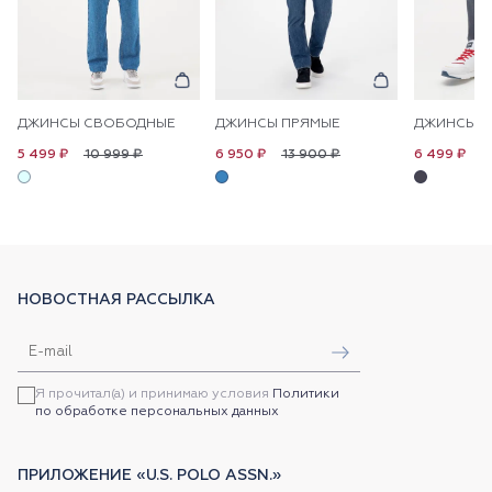
ДЖИНСЫ СВОБОДНЫЕ
ДЖИНСЫ ПРЯМЫЕ
ДЖИНСЫ П
10 999 ₽
13 900 ₽
1
5 499 ₽
6 950 ₽
6 499 ₽
НОВОСТНАЯ РАССЫЛКА
Я прочитал(а) и принимаю условия
Политики
по обработке персональных данных
ПРИЛОЖЕНИЕ «U.S. POLO ASSN.»