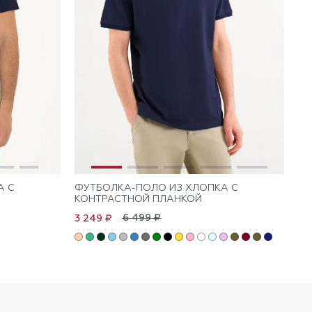
А С
ФУТБОЛКА-ПОЛО ИЗ ХЛОПКА С
ФУ
КОНТРАСТНОЙ ПЛАНКОЙ
Л
6 499 ₽
3 249 ₽
3 