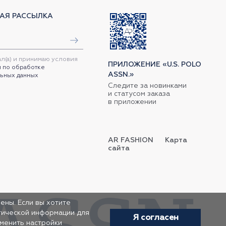
АЯ РАССЫЛКА
ал(а) и принимаю условия
ПРИЛОЖЕНИЕ «U.S. POLO
 по обработке
ASSN.»
ьных данных
Следите за новинками
и статусом заказа
в приложении
AR FASHION
Карта
сайта
ены. Если вы хотите
итической информации для
Я согласен
зменить настройки