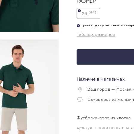
РАЗМЕР
i
(44)
XS
размер доступен только в инте
i
Таблица размеров
Наличие в магазинах
Ваш город —
Москва 
Самовывоз из магазин
Футболка-поло из хлопка
Артикул
G081GL0110GTP04IY