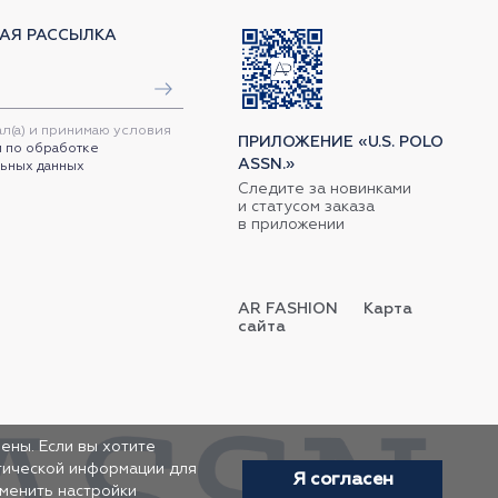
АЯ РАССЫЛКА
ал(а) и принимаю условия
ПРИЛОЖЕНИЕ «U.S. POLO
 по обработке
ASSN.»
ьных данных
Следите за новинками
и статусом заказа
в приложении
AR FASHION
Карта
сайта
ены. Если вы хотите
итической информации для
Я согласен
зменить настройки