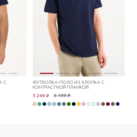
А С
ФУТБОЛКА-ПОЛО ИЗ ХЛОПКА С
ФУ
КОНТРАСТНОЙ ПЛАНКОЙ
Л
6 499 ₽
3 249 ₽
3 