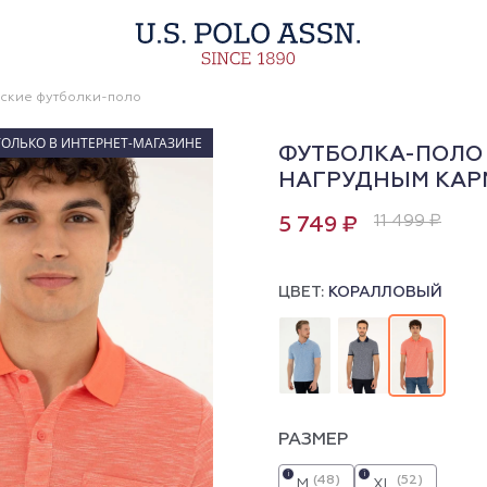
ские футболки-поло
ТОЛЬКО В ИНТЕРНЕТ-МАГАЗИНЕ
ФУТБОЛКА-ПОЛО 
НАГРУДНЫМ КА
11 499 ₽
5 749 ₽
ЦВЕТ:
КОРАЛЛОВЫЙ
РАЗМЕР
i
i
(48)
(52)
M
XL