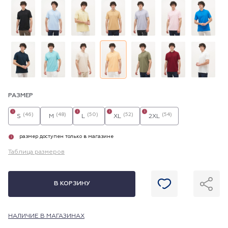
РАЗМЕР
i
i
i
i
(46)
(48)
(50)
(52)
(54)
S
M
L
XL
2XL
размер доступен только в магазине
i
Таблица размеров
В КОРЗИНУ
НАЛИЧИЕ В МАГАЗИНАХ