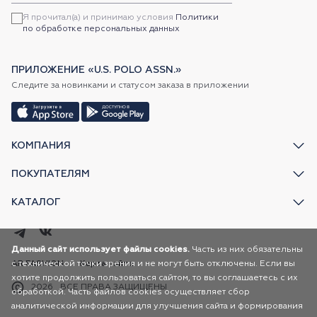
Я прочитал(а) и принимаю условия
Политики
по обработке персональных данных
ПРИЛОЖЕНИЕ «U.S. POLO ASSN.»
Следите за новинками и статусом заказа в приложении
КОМПАНИЯ
ПОКУПАТЕЛЯМ
КАТАЛОГ
Данный сайт использует файлы cookies.
Часть из них обязательны
с технической точки зрения и не могут быть отключены. Если вы
AR FASHION
Карта сайта
хотите продолжить пользоваться сайтом, то вы соглашаетесь с их
2026
ВСЕ ПРАВА ЗАЩИЩЕНЫ
обработкой. Часть файлов cookies осуществляет сбор
аналитической информации для улучшения сайта и формирования