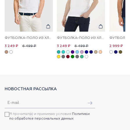
ФУТБОЛКА-ПОЛО ИЗ ХЛОПКА С КОНТРАСТНОЙ ОКАНТОВКОЙ
ФУТБОЛКА-ПОЛО ИЗ ХЛОПКА
6 499 ₽
6 499 ₽
6
3 249 ₽
3 249 ₽
2 999 ₽
НОВОСТНАЯ РАССЫЛКА
Я прочитал(а) и принимаю условия
Политики
по обработке персональных данных