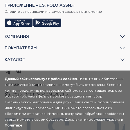
ПРИЛОЖЕНИЕ «U.S. POLO ASSN.»
Следите за новинками и статусом заказа в приложении
КОМПАНИЯ
ПОКУПАТЕЛЯМ
КАТАЛОГ
Данный сайт использует файлы cookies.
Часть из них обязательны
с технической точки зрения и не могут быть отключены. Если вы
AR FASHION
Карта сайта
хотите продолжить пользоваться сайтом, то вы соглашаетесь с их
2026
ВСЕ ПРАВА ЗАЩИЩЕНЫ
обработкой. Часть файлов cookies осуществляет сбор
аналитической информации для улучшения сайта и формирования
индивидуальных предложений. Вы можете согласиться с их
сбором или отказаться. Изменить настройки обработки cookies вы
всегда можете в своем браузере. Детальная информация указана в
Политике