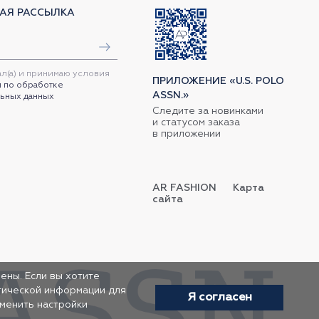
АЯ РАССЫЛКА
ал(а) и принимаю условия
ПРИЛОЖЕНИЕ «U.S. POLO
 по обработке
ASSN.»
ьных данных
Следите за новинками
и статусом заказа
в приложении
AR FASHION
Карта
сайта
ены. Если вы хотите
итической информации для
Я согласен
зменить настройки