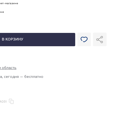
рнет-магазине
ине
В КОРЗИНУ
и область
а, сегодня — бесплатно
R051