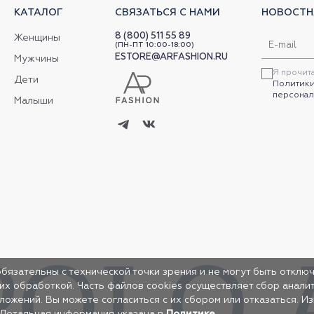
КАТАЛОГ
СВЯЗАТЬСЯ С НАМИ
НОВОСТН
8 (800) 511 55 89
Женщины
(ПН-ПТ 10:00-18:00)
ESTORE@ARFASHION.RU
Мужчины
Я прочит
Дети
Политики
персонал
Малыши
обязательны с технической точки зрения и не могут быть отключ
 их обработкой. Часть файлов cookies осуществляет сбор анал
жений. Вы можете согласиться с их сбором или отказаться. И