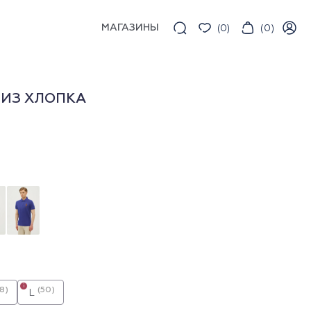
МАГАЗИНЫ
(
0
)
(
0
)
 ИЗ ХЛОПКА
i
8)
(50)
L