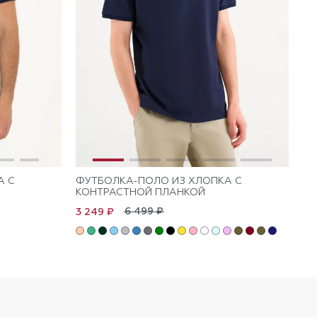
А С
ФУТБОЛКА-ПОЛО ИЗ ХЛОПКА С
ФУ
КОНТРАСТНОЙ ПЛАНКОЙ
Л
6 499 ₽
3 249 ₽
3 