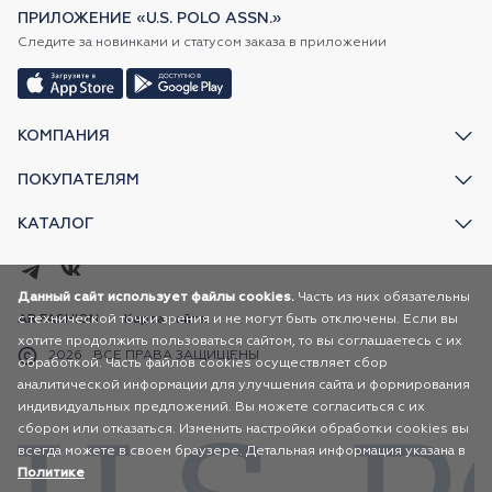
ПРИЛОЖЕНИЕ «U.S. POLO ASSN.»
Следите за новинками и статусом заказа в приложении
КОМПАНИЯ
ПОКУПАТЕЛЯМ
КАТАЛОГ
Данный сайт использует файлы cookies.
Часть из них обязательны
с технической точки зрения и не могут быть отключены. Если вы
AR FASHION
Карта сайта
хотите продолжить пользоваться сайтом, то вы соглашаетесь с их
2026
ВСЕ ПРАВА ЗАЩИЩЕНЫ
обработкой. Часть файлов cookies осуществляет сбор
аналитической информации для улучшения сайта и формирования
индивидуальных предложений. Вы можете согласиться с их
сбором или отказаться. Изменить настройки обработки cookies вы
всегда можете в своем браузере. Детальная информация указана в
Политике