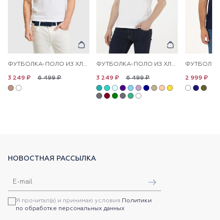
ФУТБОЛКА-ПОЛО ИЗ ХЛОПКА С КОНТРАСТНОЙ ОКАНТОВКОЙ
ФУТБОЛКА-ПОЛО ИЗ ХЛОПКА
6 499 ₽
6 499 ₽
6
3 249 ₽
3 249 ₽
2 999 ₽
НОВОСТНАЯ РАССЫЛКА
Я прочитал(а) и принимаю условия
Политики
по обработке персональных данных