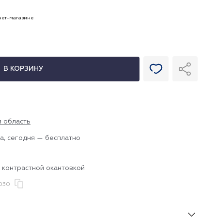
рнет-магазине
В КОРЗИНУ
и область
а, сегодня — бесплатно
 контрастной окантовкой
030