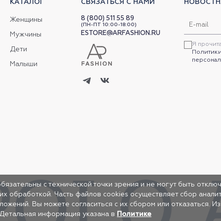
КАТАЛОГ
СВЯЗАТЬСЯ С НАМИ
НОВОСТН
8 (800) 511 55 89
Женщины
(ПН-ПТ 10:00-18:00)
ESTORE@ARFASHION.RU
Мужчины
Я прочит
Дети
Политики
персонал
Малыши
обязательны с технической точки зрения и не могут быть отключ
 их обработкой. Часть файлов cookies осуществляет сбор анал
жений. Вы можете согласиться с их сбором или отказаться. И
 Детальная информация указана в
Политике