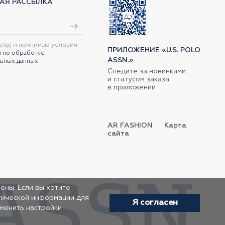
АЯ РАССЫЛКА
ал(а) и принимаю условия
ПРИЛОЖЕНИЕ «U.S. POLO
 по обработке
ASSN.»
ьных данных
Следите за новинками
и статусом заказа
в приложении
AR FASHION
Карта
сайта
ены. Если вы хотите
итической информации для
Я согласен
зменить настройки