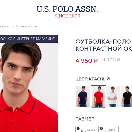
ские футболки-поло
ТОЛЬКО В ИНТЕРНЕТ-МАГАЗИНЕ
ФУТБОЛКА-ПОЛО 
КОНТРАСТНОЙ О
9 900 ₽
4 950 ₽
ЦВЕТ:
КРАСНЫЙ
РАЗМЕР
i
i
(44)
(46)
XS
S