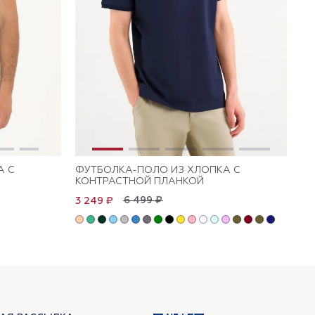
А С
ФУТБОЛКА-ПОЛО ИЗ ХЛОПКА С
ФУ
КОНТРАСТНОЙ ПЛАНКОЙ
Л
6 499 ₽
3 249 ₽
3 