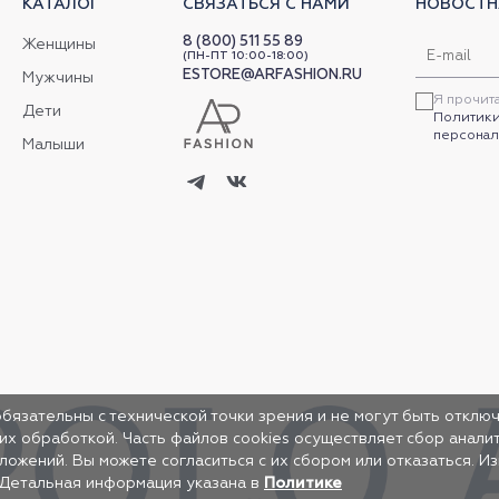
КАТАЛОГ
СВЯЗАТЬСЯ С НАМИ
НОВОСТН
8 (800) 511 55 89
Женщины
(ПН-ПТ 10:00-18:00)
ESTORE@ARFASHION.RU
Мужчины
Я прочит
Дети
Политики
персонал
Малыши
обязательны с технической точки зрения и не могут быть отключ
 их обработкой. Часть файлов cookies осуществляет сбор анал
жений. Вы можете согласиться с их сбором или отказаться. И
 Детальная информация указана в
Политике