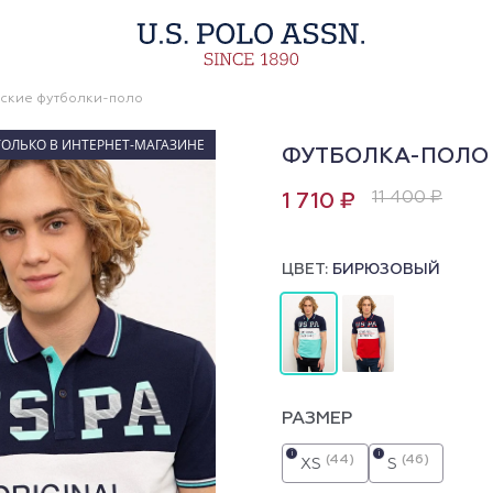
ские футболки-поло
ТОЛЬКО В ИНТЕРНЕТ-МАГАЗИНЕ
ФУТБОЛКА-ПОЛО
11 400 ₽
1 710 ₽
ЦВЕТ:
БИРЮЗОВЫЙ
РАЗМЕР
i
i
(44)
(46)
XS
S