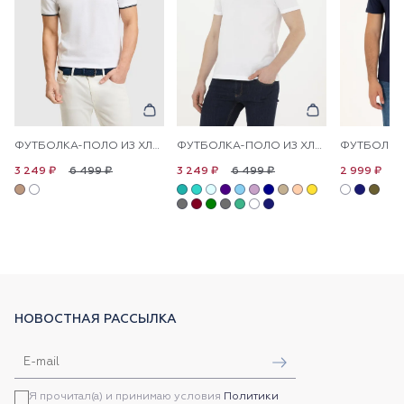
ФУТБОЛКА-ПОЛО ИЗ ХЛОПКА С КОНТРАСТНОЙ ОКАНТОВКОЙ
ФУТБОЛКА-ПОЛО ИЗ ХЛОПКА
6 499 ₽
6 499 ₽
6
3 249 ₽
3 249 ₽
2 999 ₽
НОВОСТНАЯ РАССЫЛКА
Я прочитал(а) и принимаю условия
Политики