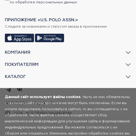
по обработке персональных данных
ПРИЛОЖЕНИЕ «U.S. POLO ASSN.»
Следите за новинками и статусом заказа в приложении
КОМПАНИЯ
ПОКУПАТЕЛЯМ
КАТАЛОГ
Данный сайт использует файлы cookies.
Часть из них обязательны
с технической точки зрения и не могут быть отключены. Если вы
AR FASHION
Карта сайта
хотите продолжить пользоваться сайтом, то вы соглашаетесь с их
2026
ВСЕ ПРАВА ЗАЩИЩЕНЫ
обработкой. Часть файлов cookies осуществляет сбор
аналитической информации для улучшения сайта и формирования
индивидуальных предложений. Вы можете согласиться с их
сбором или отказаться. Изменить настройки обработки cookies вы