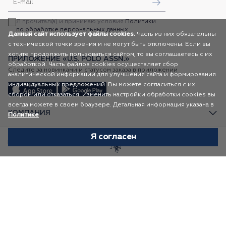
Я прочитал(а) и принимаю условия
Политики
по обработке персональных данных
Данный сайт использует файлы cookies.
Часть из них обязательны
с технической точки зрения и не могут быть отключены. Если вы
хотите продолжить пользоваться сайтом, то вы соглашаетесь с их
ПРИЛОЖЕНИЕ «U.S. POLO ASSN.»
обработкой. Часть файлов cookies осуществляет сбор
Следите за новинками и статусом заказа в приложении
аналитической информации для улучшения сайта и формирования
индивидуальных предложений. Вы можете согласиться с их
сбором или отказаться. Изменить настройки обработки cookies вы
всегда можете в своем браузере. Детальная информация указана в
КОМПАНИЯ
Политике
ПОКУПАТЕЛЯМ
Я согласен
Избранное
Каталог
Корзина
Профиль
КАТАЛОГ
AR FASHION
Карта сайта
2026
ВСЕ ПРАВА ЗАЩИЩЕНЫ