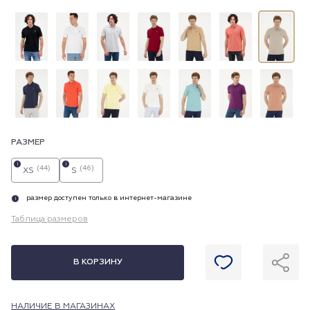
РАЗМЕР
i
i
(44)
(46)
XS
S
размер доступен только в интернет-магазине
i
Таблица размеров
В КОРЗИНУ
НАЛИЧИЕ В МАГАЗИНАХ