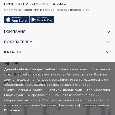
ПРИЛОЖЕНИЕ «U.S. POLO ASSN.»
Следите за новинками и статусом заказа в приложении
КОМПАНИЯ
ПОКУПАТЕЛЯМ
КАТАЛОГ
Данный сайт использует файлы cookies.
Часть из них обязательны
с технической точки зрения и не могут быть отключены. Если вы
AR FASHION
Карта сайта
хотите продолжить пользоваться сайтом, то вы соглашаетесь с их
2026
ВСЕ ПРАВА ЗАЩИЩЕНЫ
обработкой. Часть файлов cookies осуществляет сбор
аналитической информации для улучшения сайта и формирования
индивидуальных предложений. Вы можете согласиться с их
сбором или отказаться. Изменить настройки обработки cookies вы
всегда можете в своем браузере. Детальная информация указана в
Политике