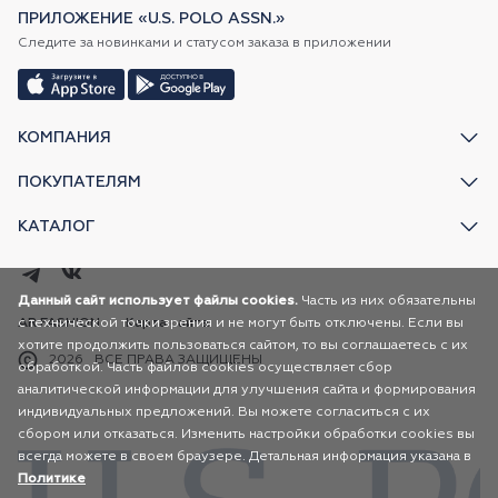
ПРИЛОЖЕНИЕ «U.S. POLO ASSN.»
Следите за новинками и статусом заказа в приложении
КОМПАНИЯ
ПОКУПАТЕЛЯМ
КАТАЛОГ
Данный сайт использует файлы cookies.
Часть из них обязательны
с технической точки зрения и не могут быть отключены. Если вы
AR FASHION
Карта сайта
хотите продолжить пользоваться сайтом, то вы соглашаетесь с их
2026
ВСЕ ПРАВА ЗАЩИЩЕНЫ
обработкой. Часть файлов cookies осуществляет сбор
аналитической информации для улучшения сайта и формирования
индивидуальных предложений. Вы можете согласиться с их
сбором или отказаться. Изменить настройки обработки cookies вы
всегда можете в своем браузере. Детальная информация указана в
Политике