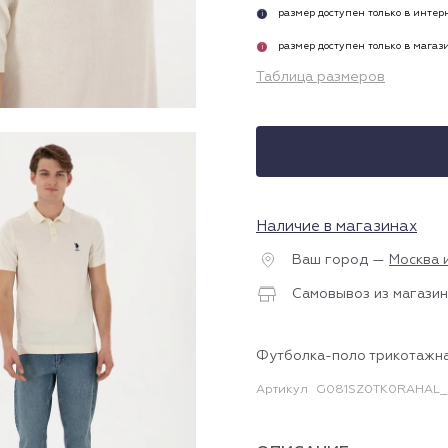
размер доступен только в инте
i
размер доступен только в магаз
i
Таблица размеров
Наличие в магазинах
Ваш город —
Москва 
Самовывоз из магазин
Футболка-поло трикотажн
Артикул
G081SZ0TK0RAHAL_I