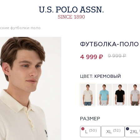
ские футболки-поло
ФУТБОЛКА-ПОЛО
9 999 ₽
4 999 ₽
ЦВЕТ:
КРЕМОВЫЙ
РАЗМЕР
i
i
(50)
(52)
L
XL
2XL