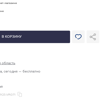
рнет-магазине
ине
В КОРЗИНУ
и область
а, сегодня — бесплатно
ая
Y25.VR071