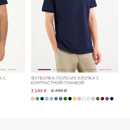
А С
ФУТБОЛКА-ПОЛО ИЗ ХЛОПКА С
ФУ
КОНТРАСТНОЙ ПЛАНКОЙ
Л
6 499 ₽
3 249 ₽
3 