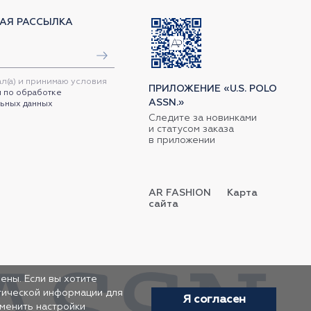
АЯ РАССЫЛКА
ал(а) и принимаю условия
ПРИЛОЖЕНИЕ «U.S. POLO
 по обработке
ASSN.»
ьных данных
Следите за новинками
и статусом заказа
в приложении
AR FASHION
Карта
сайта
ены. Если вы хотите
итической информации для
Я согласен
зменить настройки