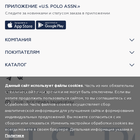
ПРИЛОЖЕНИЕ «U.S. POLO ASSN.»
Следите за новинками и статусом заказа в приложении
КОМПАНИЯ
ПОКУПАТЕЛЯМ
КАТАЛОГ
Данный сайт использует файлы cookies.
Часть из них обязательны
с технической точки зрения и не могут быть отключены. Если вы
AR FASHION
Карта сайта
хотите продолжить пользоваться сайтом, то вы соглашаетесь с их
2026
ВСЕ ПРАВА ЗАЩИЩЕНЫ
обработкой. Часть файлов cookies осуществляет сбор
аналитической информации для улучшения сайта и формирования
индивидуальных предложений. Вы можете согласиться с их
сбором или отказаться. Изменить настройки обработки cookies вы
всегда можете в своем браузере. Детальная информация указана в
Политике