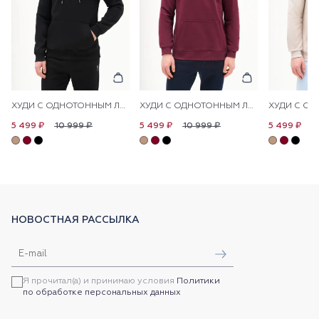
ХУДИ С ОДНОТОННЫМ ЛОГОТИПОМ
ХУДИ С ОДНОТОННЫМ ЛОГОТИПОМ
10 999 ₽
10 999 ₽
1
5 499 ₽
5 499 ₽
5 499 ₽
НОВОСТНАЯ РАССЫЛКА
Я прочитал(а) и принимаю условия
Политики
по обработке персональных данных