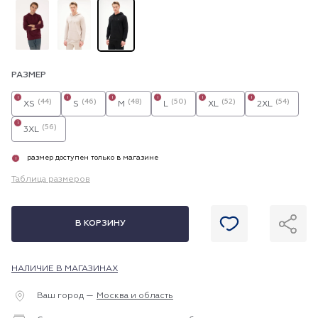
РАЗМЕР
i
i
i
i
i
i
(44)
(46)
(48)
(50)
(52)
(54)
XS
S
M
L
XL
2XL
i
(56)
3XL
размер доступен только в магазине
i
Таблица размеров
В КОРЗИНУ
НАЛИЧИЕ В МАГАЗИНАХ
Ваш город —
Москва и область