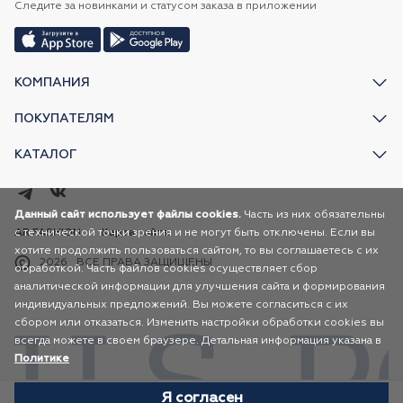
Следите за новинками и статусом заказа в приложении
КОМПАНИЯ
ПОКУПАТЕЛЯМ
КАТАЛОГ
Данный сайт использует файлы cookies.
Часть из них обязательны
с технической точки зрения и не могут быть отключены. Если вы
AR FASHION
Карта сайта
хотите продолжить пользоваться сайтом, то вы соглашаетесь с их
2026
ВСЕ ПРАВА ЗАЩИЩЕНЫ
обработкой. Часть файлов cookies осуществляет сбор
аналитической информации для улучшения сайта и формирования
индивидуальных предложений. Вы можете согласиться с их
сбором или отказаться. Изменить настройки обработки cookies вы
всегда можете в своем браузере. Детальная информация указана в
Политике
Я согласен