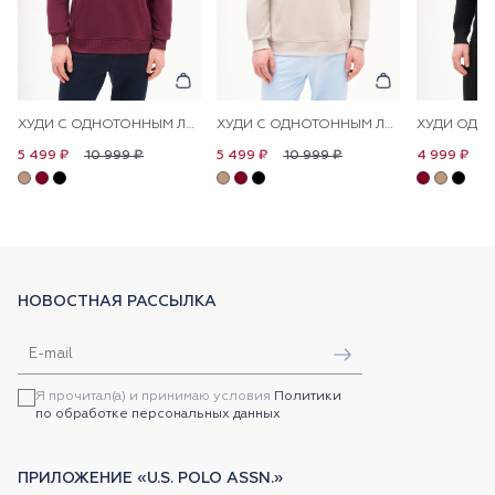
ХУДИ С ОДНОТОННЫМ ЛОГОТИПОМ
ХУДИ С ОДНОТОННЫМ ЛОГОТИПОМ
ХУДИ ОДН
10 999 ₽
10 999 ₽
9
5 499 ₽
5 499 ₽
4 999 ₽
НОВОСТНАЯ РАССЫЛКА
Я прочитал(а) и принимаю условия
Политики
по обработке персональных данных
ПРИЛОЖЕНИЕ «U.S. POLO ASSN.»