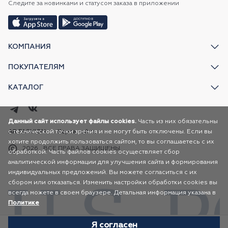
Следите за новинками и статусом заказа в приложении
КОМПАНИЯ
ПОКУПАТЕЛЯМ
КАТАЛОГ
Данный сайт использует файлы cookies.
Часть из них обязательны
с технической точки зрения и не могут быть отключены. Если вы
AR FASHION
Карта сайта
хотите продолжить пользоваться сайтом, то вы соглашаетесь с их
2026
ВСЕ ПРАВА ЗАЩИЩЕНЫ
обработкой. Часть файлов cookies осуществляет сбор
аналитической информации для улучшения сайта и формирования
индивидуальных предложений. Вы можете согласиться с их
сбором или отказаться. Изменить настройки обработки cookies вы
всегда можете в своем браузере. Детальная информация указана в
Политике
Я согласен