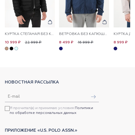
КУРТКА СТЕГАНАЯ БЕЗ КАПЮШОНА
ВЕТРОВКА БЕЗ КАПЮШОНА
22 999 ₽
16 999 ₽
1
10 999 ₽
8 499 ₽
8 999 ₽
НОВОСТНАЯ РАССЫЛКА
Я прочитал(а) и принимаю условия
Политики
по обработке персональных данных
ПРИЛОЖЕНИЕ «U.S. POLO ASSN.»