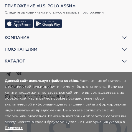
ПРИЛОЖЕНИЕ «U.S. POLO ASSN.»
Следите за новинками и статусом заказа в приложении
КОМПАНИЯ
ПОКУПАТЕЛЯМ
КАТАЛОГ
Данный сайт использует файлы cookies.
Часть из них обязательны
с технической точки зрения и не могут быть отключены. Если вы
AR FASHION
Карта сайта
хотите продолжить пользоваться сайтом, то вы соглашаетесь с их
2026
ВСЕ ПРАВА ЗАЩИЩЕНЫ
обработкой. Часть файлов cookies осуществляет сбор
аналитической информации для улучшения сайта и формирования
индивидуальных предложений. Вы можете согласиться с их
сбором или отказаться. Изменить настройки обработки cookies вы
всегда можете в своем браузере. Детальная информация указана в
Политике