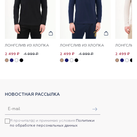
ЛОНГСЛИВ ИЗ ХЛОПКА
ЛОНГСЛИВ ИЗ ХЛОПКА
ЛОНГСЛИВ
4 999 ₽
4 999 ₽
4
2 499 ₽
2 499 ₽
2 499 ₽
НОВОСТНАЯ РАССЫЛКА
Я прочитал(а) и принимаю условия
Политики
по обработке персональных данных