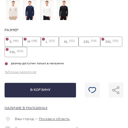
РАЗМЕР
i
i
i
i
(46)
(48)
(50)
(52)
(54)
(56)
S
M
L
XL
2XL
3XL
i
(60)
5XL
размер доступен только в магазине
i
Таблица размеров
В КОРЗИНУ
НАЛИЧИЕ В МАГАЗИНАХ
Ваш город —
Москва и область