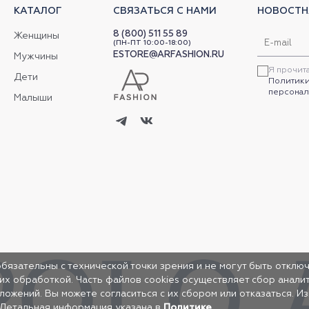
КАТАЛОГ
СВЯЗАТЬСЯ С НАМИ
НОВОСТН
8 (800) 511 55 89
Женщины
(ПН-ПТ 10:00-18:00)
ESTORE@ARFASHION.RU
Мужчины
Я прочит
Дети
Политики
персонал
Малыши
обязательны с технической точки зрения и не могут быть отключ
 их обработкой. Часть файлов cookies осуществляет сбор анал
жений. Вы можете согласиться с их сбором или отказаться. И
 Детальная информация указана в
Политике