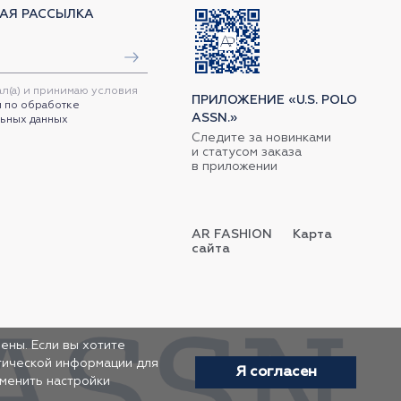
АЯ РАССЫЛКА
ал(а) и принимаю условия
ПРИЛОЖЕНИЕ «U.S. POLO
 по обработке
ASSN.»
ьных данных
Следите за новинками
и статусом заказа
в приложении
AR FASHION
Карта
сайта
ены. Если вы хотите
итической информации для
Я согласен
зменить настройки