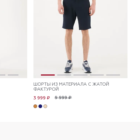
ШОРТЫ ИЗ МАТЕРИАЛА С ЖАТОЙ
ШО
ФАКТУРОЙ
П
9 999 ₽
3 999 ₽
3 