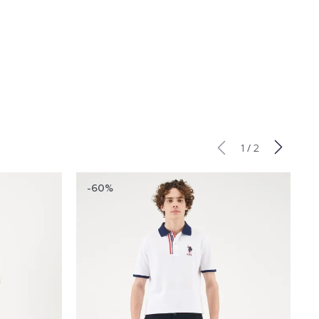
/
1
2
-60%