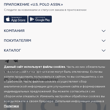
ПРИЛОЖЕНИЕ «U.S. POLO ASSN.»
Следите за новинками и статусом заказа в приложении
КОМПАНИЯ
ПОКУПАТЕЛЯМ
КАТАЛОГ
Данный сайт использует файлы cookies.
Часть из них обязательны
с технической точки зрения и не могут быть отключены. Если вы
AR FASHION
Карта сайта
хотите продолжить пользоваться сайтом, то вы соглашаетесь с их
2026
ВСЕ ПРАВА ЗАЩИЩЕНЫ
обработкой. Часть файлов cookies осуществляет сбор
аналитической информации для улучшения сайта и формирования
индивидуальных предложений. Вы можете согласиться с их
сбором или отказаться. Изменить настройки обработки cookies вы
всегда можете в своем браузере. Детальная информация указана в
Политике