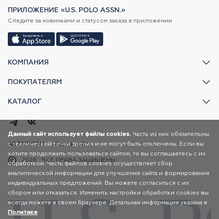
ПРИЛОЖЕНИЕ «U.S. POLO ASSN.»
Следите за новинками и статусом заказа в приложении
КОМПАНИЯ
ПОКУПАТЕЛЯМ
КАТАЛОГ
Данный сайт использует файлы cookies.
Часть из них обязательны
с технической точки зрения и не могут быть отключены. Если вы
AR FASHION
Карта сайта
хотите продолжить пользоваться сайтом, то вы соглашаетесь с их
2026
ВСЕ ПРАВА ЗАЩИЩЕНЫ
обработкой. Часть файлов cookies осуществляет сбор
аналитической информации для улучшения сайта и формирования
индивидуальных предложений. Вы можете согласиться с их
сбором или отказаться. Изменить настройки обработки cookies вы
всегда можете в своем браузере. Детальная информация указана в
Политике