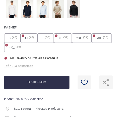
РАЗМЕР
i
i
i
(46)
(48)
(50)
(52)
(54)
(56)
S
M
L
XL
2XL
3XL
i
(58)
4XL
размер доступен только в магазине
i
Таблица размеров
В КОРЗИНУ
НАЛИЧИЕ В МАГАЗИНАХ
Ваш город —
Москва и область