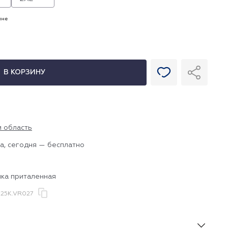
ине
В КОРЗИНУ
и область
а, сегодня — бесплатно
пка приталенная
25K.VR027