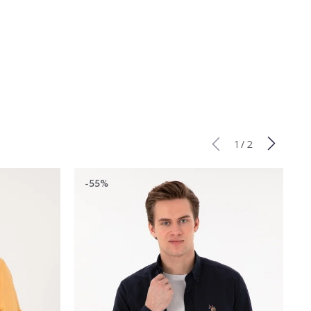
/
1
2
-55%