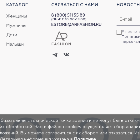
КАТАЛОГ
СВЯЗАТЬСЯ С НАМИ
НОВОСТН
8 (800) 511 55 89
Женщины
(ПН-ПТ 10:00-18:00)
ESTORE@ARFASHION.RU
Мужчины
Я прочит
Дети
Политики
персонал
Малыши
обязательны с технической точки зрения и не могут быть отключ
 их обработкой. Часть файлов cookies осуществляет сбор анал
жений. Вы можете согласиться с их сбором или отказаться. И
 Детальная информация указана в
Политике