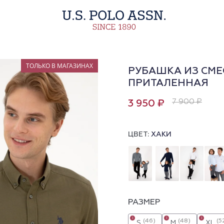
ТОЛЬКО В МАГАЗИНАХ
РУБАШКА ИЗ СМЕ
ПРИТАЛЕННАЯ
7 900 ₽
3 950 ₽
ЦВЕТ:
ХАКИ
РАЗМЕР
i
i
i
(46)
(48)
(5
S
M
XL