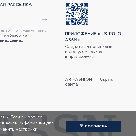
АЯ РАССЫЛКА
ал(а) и принимаю условия
ПРИЛОЖЕНИЕ «U.S. POLO
 по обработке
ASSN.»
ьных данных
Следите за новинками
и статусом заказа
в приложении
AR FASHION
Карта
сайта
ены. Если вы хотите
итической информации для
Я согласен
зменить настройки