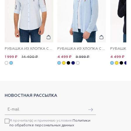
РУБАШКА ИЗ ХЛОПКА С ПРИНТОМ ПРЯМАЯ
РУБАШКА ИЗ ХЛОПКА С УЗОРОМ ПРЯМАЯ
14 400 ₽
9 999 ₽
9
1 999 ₽
4 499 ₽
4 499 ₽
НОВОСТНАЯ РАССЫЛКА
Я прочитал(а) и принимаю условия
Политики
по обработке персональных данных