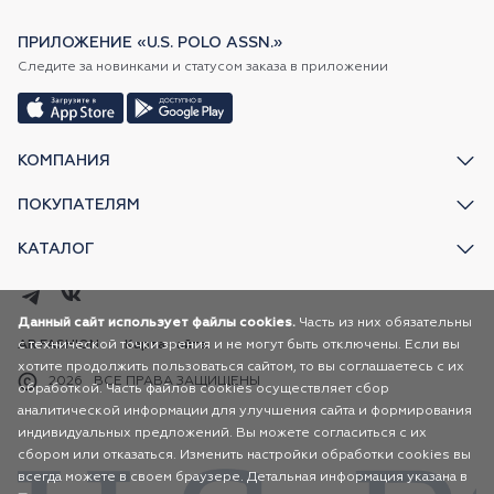
ПРИЛОЖЕНИЕ «U.S. POLO ASSN.»
Следите за новинками и статусом заказа в приложении
КОМПАНИЯ
ПОКУПАТЕЛЯМ
КАТАЛОГ
Данный сайт использует файлы cookies.
Часть из них обязательны
с технической точки зрения и не могут быть отключены. Если вы
AR FASHION
Карта сайта
хотите продолжить пользоваться сайтом, то вы соглашаетесь с их
2026
ВСЕ ПРАВА ЗАЩИЩЕНЫ
обработкой. Часть файлов cookies осуществляет сбор
аналитической информации для улучшения сайта и формирования
индивидуальных предложений. Вы можете согласиться с их
сбором или отказаться. Изменить настройки обработки cookies вы
всегда можете в своем браузере. Детальная информация указана в