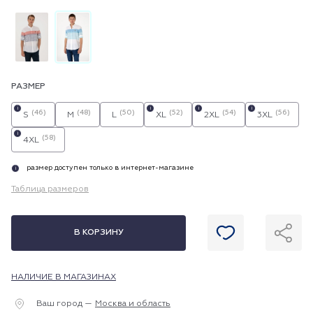
РАЗМЕР
i
i
i
i
(46)
(48)
(50)
(52)
(54)
(56)
S
M
L
XL
2XL
3XL
i
(58)
4XL
размер доступен только в интернет-магазине
i
Таблица размеров
В КОРЗИНУ
НАЛИЧИЕ В МАГАЗИНАХ
Ваш город —
Москва и область