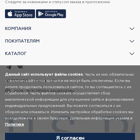
Следите за новинками и статусом заказа в приложении
КОМПАНИЯ
ПОКУПАТЕЛЯМ
КАТАЛОГ
Данный сайт использует файлы cookies.
Часть из них обязательны
с технической точки зрения и не могут быть отключены. Если вы
AR FASHION
Карта сайта
хотите продолжить пользоваться сайтом, то вы соглашаетесь с их
2026
ВСЕ ПРАВА ЗАЩИЩЕНЫ
обработкой. Часть файлов cookies осуществляет сбор
аналитической информации для улучшения сайта и формирования
индивидуальных предложений. Вы можете согласиться с их
сбором или отказаться. Изменить настройки обработки cookies вы
всегда можете в своем браузере. Детальная информация указана в
Политике
Я согласен