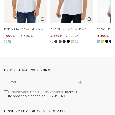
РУБАШКА ИЗ ХЛОПКА С ПРИНТОМ ПРЯМАЯ
РУБАШКА С ХЛОПКОМ ПРИТАЛЕННАЯ
14 400 ₽
7 999 ₽
9
1 999 ₽
3 999 ₽
4 499 ₽
НОВОСТНАЯ РАССЫЛКА
Я прочитал(а) и принимаю условия
Политики
по обработке персональных данных
ПРИЛОЖЕНИЕ «U.S. POLO ASSN.»