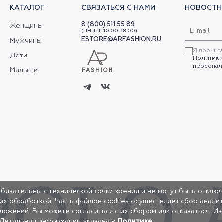
КАТАЛОГ
СВЯЗАТЬСЯ С НАМИ
НОВОСТН
8 (800) 511 55 89
Женщины
(ПН-ПТ 10:00-18:00)
ESTORE@ARFASHION.RU
Мужчины
Я прочит
Дети
Политики
персонал
Малыши
обязательны с технической точки зрения и не могут быть отключ
 их обработкой. Часть файлов cookies осуществляет сбор анал
жений. Вы можете согласиться с их сбором или отказаться. И
 Детальная информация указана в
Политике