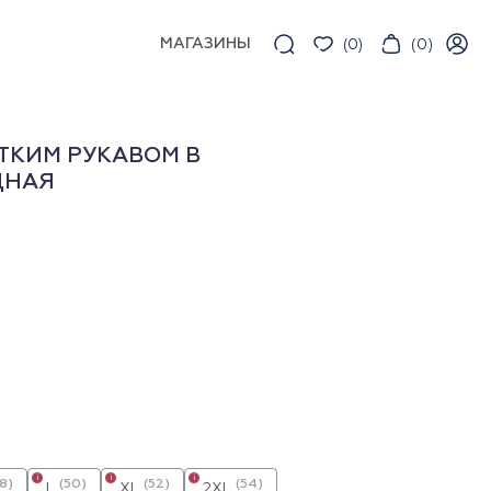
МАГАЗИНЫ
(
0
)
(
0
)
ТКИМ РУКАВОМ В
ДНАЯ
i
i
i
8)
(50)
(52)
(54)
L
XL
2XL