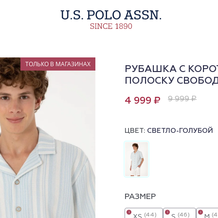
ТОЛЬКО В МАГАЗИНАХ
РУБАШКА С КОРО
ПОЛОСКУ СВОБО
9 999 ₽
4 999 ₽
ЦВЕТ:
СВЕТЛО-ГОЛУБОЙ
РАЗМЕР
i
i
i
(44)
(46)
(4
XS
S
M