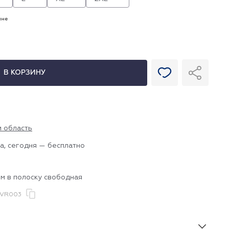
ине
В КОРЗИНУ
и область
а, сегодня — бесплатно
м в полоску свободная
.VR003