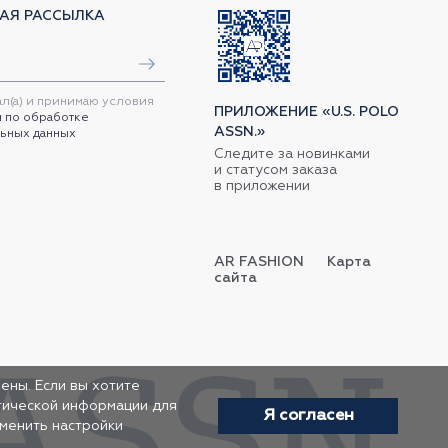
АЯ РАССЫЛКА
ал(а) и принимаю условия
ПРИЛОЖЕНИЕ «U.S. POLO
 по обработке
ASSN.»
ьных данных
Следите за новинками
и статусом заказа
в приложении
AR FASHION
Карта
сайта
ены. Если вы хотите
итической информации для
Я согласен
зменить настройки