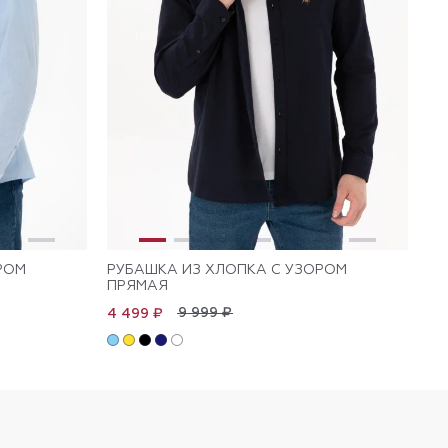
РОМ
РУБАШКА ИЗ ХЛОПКА С УЗОРОМ
РУ
ПРЯМАЯ
7 
9 999 ₽
4 499 ₽