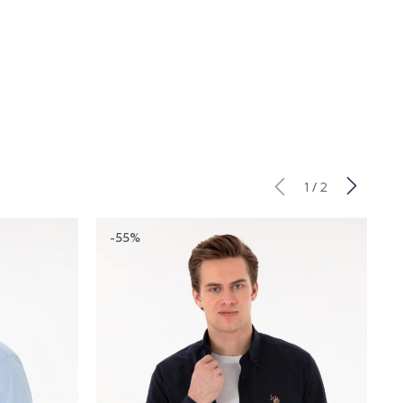
/
1
2
-55%