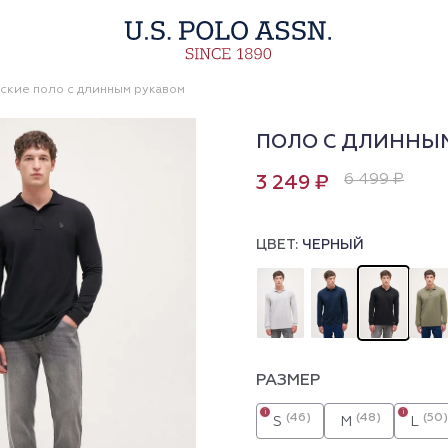
ские поло с длинным рукавом
ПОЛО С ДЛИННЫМ
6 499 ₽
3 249 ₽
ЦВЕТ:
ЧЕРНЫЙ
РАЗМЕР
i
i
(46)
(48)
(50)
S
M
L