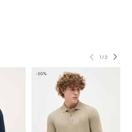
/
1
2
-50%