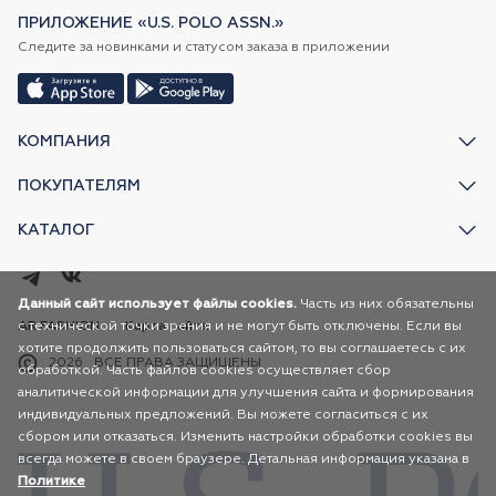
ПРИЛОЖЕНИЕ «U.S. POLO ASSN.»
Следите за новинками и статусом заказа в приложении
КОМПАНИЯ
ПОКУПАТЕЛЯМ
КАТАЛОГ
Данный сайт использует файлы cookies.
Часть из них обязательны
с технической точки зрения и не могут быть отключены. Если вы
AR FASHION
Карта сайта
хотите продолжить пользоваться сайтом, то вы соглашаетесь с их
2026
ВСЕ ПРАВА ЗАЩИЩЕНЫ
обработкой. Часть файлов cookies осуществляет сбор
аналитической информации для улучшения сайта и формирования
индивидуальных предложений. Вы можете согласиться с их
сбором или отказаться. Изменить настройки обработки cookies вы
всегда можете в своем браузере. Детальная информация указана в
Политике