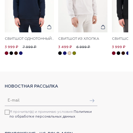
СВИТШОТ ОДНОТОННЫЙ С ЛОГОТИПОМ
СВИТШОТ ИЗ ХЛОПКА
7 999 ₽
6 999 ₽
7
3 999 ₽
3 499 ₽
3 999 ₽
НОВОСТНАЯ РАССЫЛКА
Я прочитал(а) и принимаю условия
Политики
по обработке персональных данных