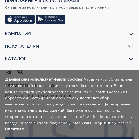
ПРИЛОЖЕНИЕ «U.S. POLO ASSN.»
Следите за новинками и статусом заказа в приложении
КОМПАНИЯ
ПОКУПАТЕЛЯМ
КАТАЛОГ
Данный сайт использует файлы cookies.
Часть из них обязательны
с технической точки зрения и не могут быть отключены. Если вы
AR FASHION
Карта сайта
хотите продолжить пользоваться сайтом, то вы соглашаетесь с их
2026
ВСЕ ПРАВА ЗАЩИЩЕНЫ
обработкой. Часть файлов cookies осуществляет сбор
аналитической информации для улучшения сайта и формирования
индивидуальных предложений. Вы можете согласиться с их
сбором или отказаться. Изменить настройки обработки cookies вы
всегда можете в своем браузере. Детальная информация указана в
Политике