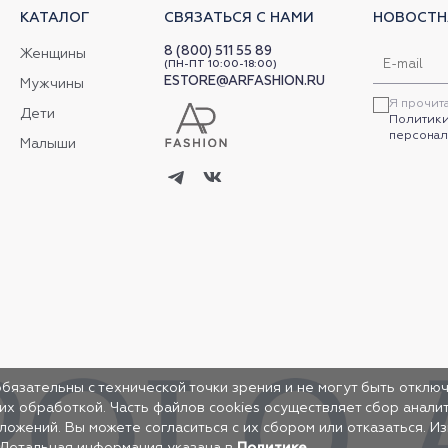
КАТАЛОГ
СВЯЗАТЬСЯ С НАМИ
НОВОСТН
8 (800) 511 55 89
Женщины
(ПН-ПТ 10:00-18:00)
ESTORE@ARFASHION.RU
Мужчины
Я прочит
Дети
Политики
персонал
Малыши
обязательны с технической точки зрения и не могут быть отключ
 их обработкой. Часть файлов cookies осуществляет сбор анал
жений. Вы можете согласиться с их сбором или отказаться. И