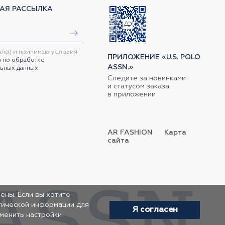
АЯ РАССЫЛКА
ал(а) и принимаю условия
ПРИЛОЖЕНИЕ «U.S. POLO
 по обработке
ASSN.»
ьных данных
Следите за новинками
и статусом заказа
в приложении
AR FASHION
Карта
сайта
ены. Если вы хотите
итической информации для
Я согласен
зменить настройки