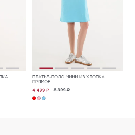
ПКА
ПЛАТЬЕ-ПОЛО МИНИ ИЗ ХЛОПКА
ПЛ
ПРЯМОЕ
КО
ПР
8 999 ₽
4 499 ₽
4 