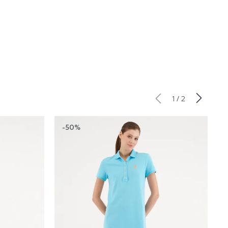
/
1
2
-50%