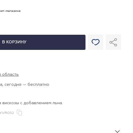
рнет-магазине
В КОРЗИНУ
и область
а, сегодня — бесплатно
з вискозы с добавлением льна
.VR052