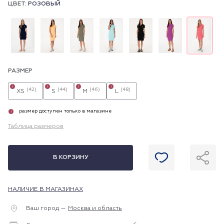
ЦВЕТ:
РОЗОВЫЙ
РАЗМЕР
i
i
i
i
(42)
(44)
(46)
(48)
XS
S
M
L
размер доступен только в магазине
i
Таблица размеров
В КОРЗИНУ
НАЛИЧИЕ В МАГАЗИНАХ
Ваш город —
Москва и область