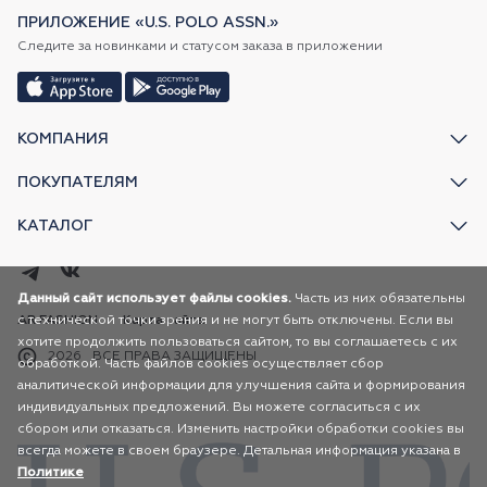
ПРИЛОЖЕНИЕ «U.S. POLO ASSN.»
Следите за новинками и статусом заказа в приложении
КОМПАНИЯ
ПОКУПАТЕЛЯМ
КАТАЛОГ
Данный сайт использует файлы cookies.
Часть из них обязательны
с технической точки зрения и не могут быть отключены. Если вы
AR FASHION
Карта сайта
хотите продолжить пользоваться сайтом, то вы соглашаетесь с их
2026
ВСЕ ПРАВА ЗАЩИЩЕНЫ
обработкой. Часть файлов cookies осуществляет сбор
аналитической информации для улучшения сайта и формирования
индивидуальных предложений. Вы можете согласиться с их
сбором или отказаться. Изменить настройки обработки cookies вы
всегда можете в своем браузере. Детальная информация указана в
Политике