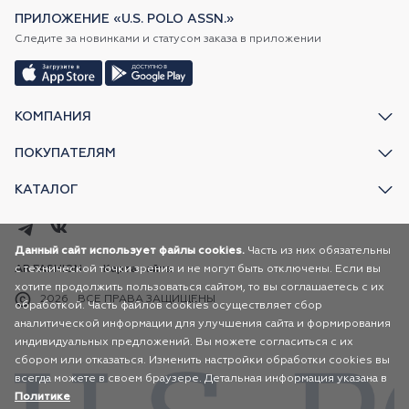
ПРИЛОЖЕНИЕ «U.S. POLO ASSN.»
Следите за новинками и статусом заказа в приложении
КОМПАНИЯ
ПОКУПАТЕЛЯМ
КАТАЛОГ
Данный сайт использует файлы cookies.
Часть из них обязательны
с технической точки зрения и не могут быть отключены. Если вы
AR FASHION
Карта сайта
хотите продолжить пользоваться сайтом, то вы соглашаетесь с их
2026
ВСЕ ПРАВА ЗАЩИЩЕНЫ
обработкой. Часть файлов cookies осуществляет сбор
аналитической информации для улучшения сайта и формирования
индивидуальных предложений. Вы можете согласиться с их
сбором или отказаться. Изменить настройки обработки cookies вы
всегда можете в своем браузере. Детальная информация указана в
Политике