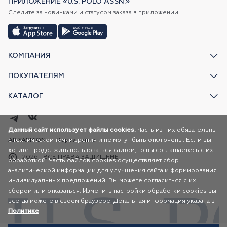
ПРИЛОЖЕНИЕ «U.S. POLO ASSN.»
Следите за новинками и статусом заказа в приложении
КОМПАНИЯ
ПОКУПАТЕЛЯМ
КАТАЛОГ
Данный сайт использует файлы cookies.
Часть из них обязательны
с технической точки зрения и не могут быть отключены. Если вы
AR FASHION
Карта сайта
хотите продолжить пользоваться сайтом, то вы соглашаетесь с их
2026
ВСЕ ПРАВА ЗАЩИЩЕНЫ
обработкой. Часть файлов cookies осуществляет сбор
аналитической информации для улучшения сайта и формирования
индивидуальных предложений. Вы можете согласиться с их
сбором или отказаться. Изменить настройки обработки cookies вы
всегда можете в своем браузере. Детальная информация указана в
Политике