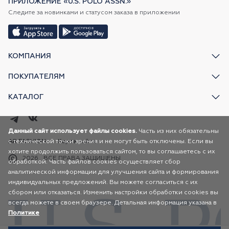
ПРИЛОЖЕНИЕ «U.S. POLO ASSN.»
Следите за новинками и статусом заказа в приложении
КОМПАНИЯ
ПОКУПАТЕЛЯМ
КАТАЛОГ
Данный сайт использует файлы cookies.
Часть из них обязательны
с технической точки зрения и не могут быть отключены. Если вы
AR FASHION
Карта сайта
хотите продолжить пользоваться сайтом, то вы соглашаетесь с их
2026
ВСЕ ПРАВА ЗАЩИЩЕНЫ
обработкой. Часть файлов cookies осуществляет сбор
аналитической информации для улучшения сайта и формирования
индивидуальных предложений. Вы можете согласиться с их
сбором или отказаться. Изменить настройки обработки cookies вы
всегда можете в своем браузере. Детальная информация указана в
Политике