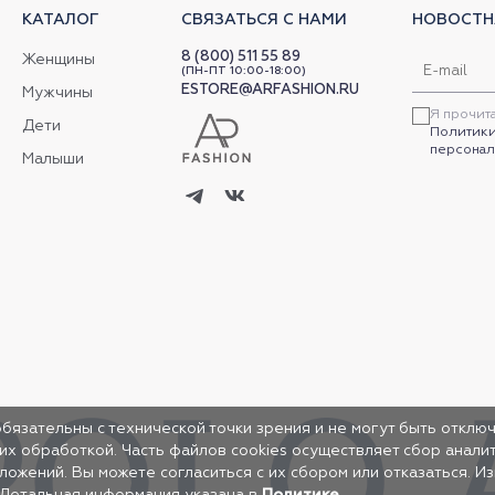
КАТАЛОГ
СВЯЗАТЬСЯ С НАМИ
НОВОСТН
8 (800) 511 55 89
Женщины
(ПН-ПТ 10:00-18:00)
ESTORE@ARFASHION.RU
Мужчины
Я прочит
Дети
Политики
персонал
Малыши
обязательны с технической точки зрения и не могут быть отключ
 их обработкой. Часть файлов cookies осуществляет сбор анал
жений. Вы можете согласиться с их сбором или отказаться. И