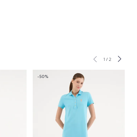
/
1
2
-50%