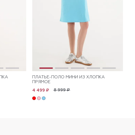
ПКА
ПЛАТЬЕ-ПОЛО МИНИ ИЗ ХЛОПКА
ПЛ
ПРЯМОЕ
КО
ПР
8 999 ₽
4 499 ₽
4 