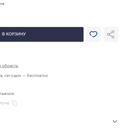
ине
В КОРЗИНУ
и область
а, сегодня — бесплатно
отажное
R046