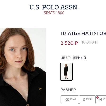
ПЛАТЬЕ НА ПУГО
16 800 ₽
2 520 ₽
ЦВЕТ:
ЧЕРНЫЙ
РАЗМЕР
i
(42)
(44)
(4
XS
S
M