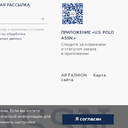
АЯ РАССЫЛКА
ал(а) и принимаю условия
ПРИЛОЖЕНИЕ «U.S. POLO
 по обработке
ASSN.»
ьных данных
Следите за новинками
и статусом заказа
в приложении
AR FASHION
Карта
сайта
ены. Если вы хотите
итической информации для
Я согласен
зменить настройки