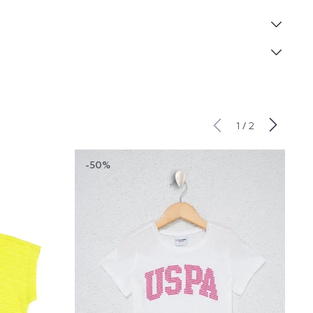
/
1
2
-50%