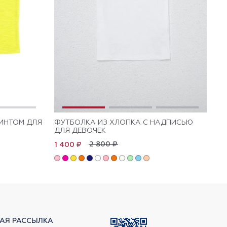
ИНТОМ ДЛЯ
ФУТБОЛКА ИЗ ХЛОПКА С НАДПИСЬЮ
ФУ
ДЛЯ ДЕВОЧЕК
ДЛ
2 800 ₽
1 400 ₽
1 
АЯ РАССЫЛКА