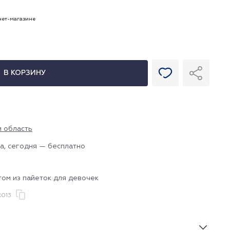
рнет-магазине
В КОРЗИНУ
и область
а, сегодня — бесплатно
том из пайеток для девочек
013