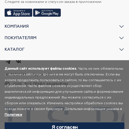
Следите за новинками и статусом заказа в приложении
КОМПАНИЯ
ПОКУПАТЕЛЯМ
КАТАЛОГ
Данный сайт использует файлы cookies.
Часть из них обязательны
с технической точки зрения и не могут быть отключены. Если вы
AR FASHION
Карта сайта
хотите продолжить пользоваться сайтом, то вы соглашаетесь с их
2026
ВСЕ ПРАВА ЗАЩИЩЕНЫ
обработкой. Часть файлов cookies осуществляет сбор
аналитической информации для улучшения сайта и формирования
индивидуальных предложений. Вы можете согласиться с их
сбором или отказаться. Изменить настройки обработки cookies вы
всегда можете в своем браузере. Детальная информация указана в
Политике
Я согласен