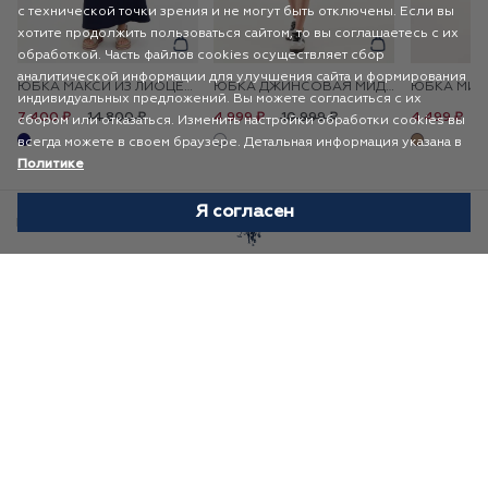
с технической точки зрения и не могут быть отключены. Если вы
хотите продолжить пользоваться сайтом, то вы соглашаетесь с их
обработкой. Часть файлов cookies осуществляет сбор
аналитической информации для улучшения сайта и формирования
ЮБКА МАКСИ ИЗ ЛИОЦЕЛЛА С ХЛОПКОМ
ЮБКА ДЖИНСОВАЯ МИДИ
индивидуальных предложений. Вы можете согласиться с их
14 800 ₽
10 999 ₽
8
7 400 ₽
4 999 ₽
4 499 ₽
сбором или отказаться. Изменить настройки обработки cookies вы
всегда можете в своем браузере. Детальная информация указана в
Политике
Я согласен
Избранное
Каталог
Корзина
Профиль
НОВОСТНАЯ РАССЫЛКА
Я прочитал(а) и принимаю условия
Политики
по обработке персональных данных
ПРИЛОЖЕНИЕ «U.S. POLO ASSN.»
Следите за новинками и статусом заказа в приложении