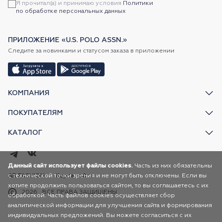
Я прочитал(а) и принимаю условия
Политики
по обработке персональных данных
ПРИЛОЖЕНИЕ «U.S. POLO ASSN.»
Следите за новинками и статусом заказа в приложении
КОМПАНИЯ
ПОКУПАТЕЛЯМ
КАТАЛОГ
Данный сайт использует файлы cookies.
Часть из них обязательны
с технической точки зрения и не могут быть отключены. Если вы
AR FASHION
Карта сайта
хотите продолжить пользоваться сайтом, то вы соглашаетесь с их
2026
ВСЕ ПРАВА ЗАЩИЩЕНЫ
обработкой. Часть файлов cookies осуществляет сбор
аналитической информации для улучшения сайта и формирования
индивидуальных предложений. Вы можете согласиться с их