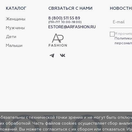
КАТАЛОГ
СВЯЗАТЬСЯ С НАМИ
НОВОСТН
8 (800) 511 55 89
Женщины
(ПН-ПТ 10:00-18:00)
ESTORE@ARFASHION.RU
Мужчины
Я прочит
Дети
Политики
персонал
Малыши
обязательны с технической точки зрения и не могут быть отключ
 их обработкой. Часть файлов cookies осуществляет сбор анал
жений. Вы можете согласиться с их сбором или отказаться. И