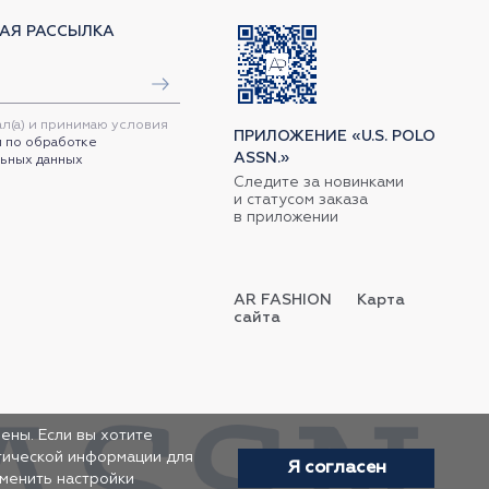
АЯ РАССЫЛКА
ал(а) и принимаю условия
ПРИЛОЖЕНИЕ «U.S. POLO
 по обработке
ASSN.»
ьных данных
Следите за новинками
и статусом заказа
в приложении
AR FASHION
Карта
сайта
ены. Если вы хотите
итической информации для
Я согласен
зменить настройки