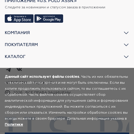
ПРИЛОЖЕНИЕ «U.S. POLO ASSN.»
Следите за новинками и статусом заказа в приложении
КОМПАНИЯ
ПОКУПАТЕЛЯМ
КАТАЛОГ
Данный сайт использует файлы cookies.
Часть из них обязательны
с технической точки зрения и не могут быть отключены. Если вы
AR FASHION
Карта сайта
хотите продолжить пользоваться сайтом, то вы соглашаетесь с их
2026
ВСЕ ПРАВА ЗАЩИЩЕНЫ
обработкой. Часть файлов cookies осуществляет сбор
аналитической информации для улучшения сайта и формирования
индивидуальных предложений. Вы можете согласиться с их
сбором или отказаться. Изменить настройки обработки cookies вы
всегда можете в своем браузере. Детальная информация указана в
Политике