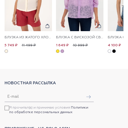
БЛУЗКА ИЗ ЖАТОГО ХЛОПКА БЕЗ РУКАВОВ
БЛУЗКА С ВИСКОЗОЙ СВОБОДНАЯ
11 499 ₽
10 999 ₽
8
5 749 ₽
1 649 ₽
4 100 ₽
НОВОСТНАЯ РАССЫЛКА
Я прочитал(а) и принимаю условия
Политики
по обработке персональных данных