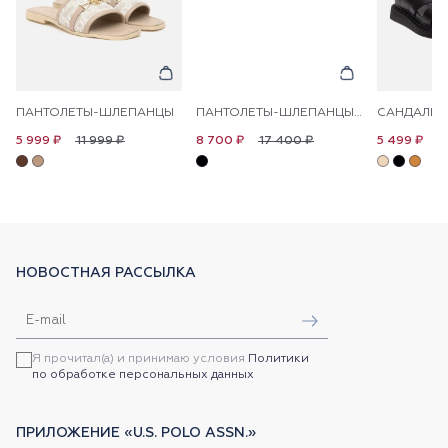
ПАНТОЛЕТЫ-ШЛЕПАНЦЫ
ПАНТОЛЕТЫ-ШЛЕПАНЦЫ КОЖАНЫЕ
САНДАЛИИ
11 999 ₽
17 400 ₽
1
5 999 ₽
8 700 ₽
5 499 ₽
НОВОСТНАЯ РАССЫЛКА
Я прочитал(а) и принимаю условия
Политики
по обработке персональных данных
ПРИЛОЖЕНИЕ «U.S. POLO ASSN.»