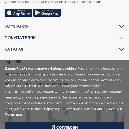
Следите за новинками и статусом заказа в приложении
КОМПАНИЯ
ПОКУПАТЕЛЯМ
КАТАЛОГ
Данный сайт использует файлы cookies.
Часть из них обязательны
с технической точки зрения и не могут быть отключены. Если вы
AR FASHION
Карта сайта
хотите продолжить пользоваться сайтом, то вы соглашаетесь с их
2026
ВСЕ ПРАВА ЗАЩИЩЕНЫ
обработкой. Часть файлов cookies осуществляет сбор
аналитической информации для улучшения сайта и формирования
индивидуальных предложений. Вы можете согласиться с их
сбором или отказаться. Изменить настройки обработки cookies вы
всегда можете в своем браузере. Детальная информация указана в
Политике
Я согласен