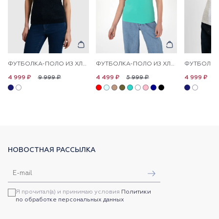
ФУТБОЛКА-ПОЛО ИЗ ХЛОПКА С УЗОРОМ КОСЫ
ФУТБОЛКА-ПОЛО ИЗ ХЛОПКА С ПРИНТОМ НА ПЛАНКЕ
9 999 ₽
5 999 ₽
9
4 999 ₽
4 499 ₽
4 999 ₽
НОВОСТНАЯ РАССЫЛКА
Я прочитал(а) и принимаю условия
Политики
по обработке персональных данных