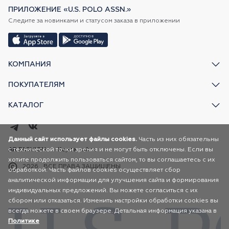
ПРИЛОЖЕНИЕ «U.S. POLO ASSN.»
Следите за новинками и статусом заказа в приложении
КОМПАНИЯ
ПОКУПАТЕЛЯМ
КАТАЛОГ
Данный сайт использует файлы cookies.
Часть из них обязательны
с технической точки зрения и не могут быть отключены. Если вы
AR FASHION
Карта сайта
хотите продолжить пользоваться сайтом, то вы соглашаетесь с их
2026
ВСЕ ПРАВА ЗАЩИЩЕНЫ
обработкой. Часть файлов cookies осуществляет сбор
аналитической информации для улучшения сайта и формирования
индивидуальных предложений. Вы можете согласиться с их
сбором или отказаться. Изменить настройки обработки cookies вы
всегда можете в своем браузере. Детальная информация указана в
Политике