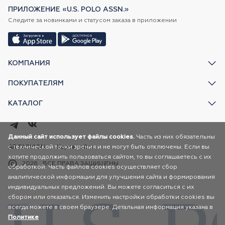
ПРИЛОЖЕНИЕ «U.S. POLO ASSN.»
Следите за новинками и статусом заказа в приложении
КОМПАНИЯ
ПОКУПАТЕЛЯМ
КАТАЛОГ
Данный сайт использует файлы cookies.
Часть из них обязательны
с технической точки зрения и не могут быть отключены. Если вы
AR FASHION
Карта сайта
хотите продолжить пользоваться сайтом, то вы соглашаетесь с их
2026
ВСЕ ПРАВА ЗАЩИЩЕНЫ
обработкой. Часть файлов cookies осуществляет сбор
аналитической информации для улучшения сайта и формирования
индивидуальных предложений. Вы можете согласиться с их
сбором или отказаться. Изменить настройки обработки cookies вы
всегда можете в своем браузере. Детальная информация указана в
Политике