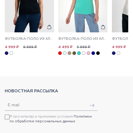
ФУТБОЛКА-ПОЛО ИЗ ХЛОПКА С УЗОРОМ КОСЫ
ФУТБОЛКА-ПОЛО ИЗ ХЛОПКА С ПРИНТОМ НА ПЛАНКЕ
9 999 ₽
5 999 ₽
9
4 999 ₽
4 499 ₽
4 999 ₽
НОВОСТНАЯ РАССЫЛКА
Я прочитал(а) и принимаю условия
Политики
по обработке персональных данных