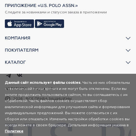
ПРИЛОЖЕНИЕ «U.S. POLO ASSN.»
Следите за новинками и статусом заказа в приложении
КОМПАНИЯ
ПОКУПАТЕЛЯМ
КАТАЛОГ
Данный сайт использует файлы cookies.
Часть из них обязательны
с технической точки зрения и не могут быть отключены. Если вы
AR FASHION
Карта сайта
хотите продолжить пользоваться сайтом, то вы соглашаетесь с их
2026
ВСЕ ПРАВА ЗАЩИЩЕНЫ
обработкой. Часть файлов cookies осуществляет сбор
аналитической информации для улучшения сайта и формирования
индивидуальных предложений. Вы можете согласиться с их
сбором или отказаться. Изменить настройки обработки cookies вы
всегда можете в своем браузере. Детальная информация указана в
Политике