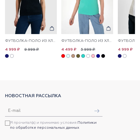
ФУТБОЛКА-ПОЛО ИЗ ХЛОПКА С УЗОРОМ КОСЫ
ФУТБОЛКА-ПОЛО ИЗ ХЛОПКА С ПРИНТОМ НА ПЛАНКЕ
9 999 ₽
5 999 ₽
9
4 999 ₽
4 499 ₽
4 999 ₽
НОВОСТНАЯ РАССЫЛКА
Я прочитал(а) и принимаю условия
Политики
по обработке персональных данных