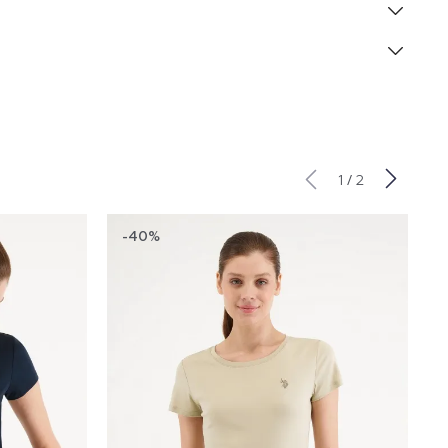
/
1
2
-40%