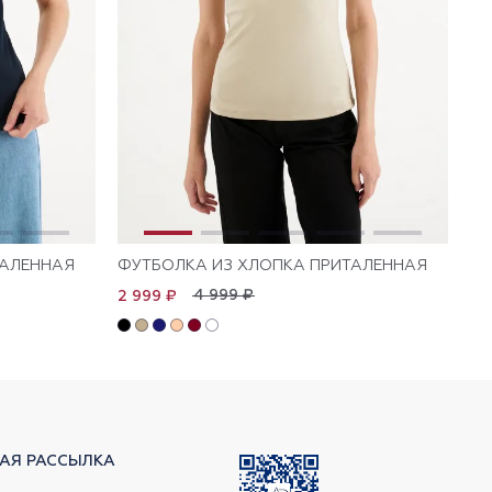
ТАЛЕННАЯ
ФУТБОЛКА ИЗ ХЛОПКА ПРИТАЛЕННАЯ
ФУ
4 999 ₽
2 999 ₽
1 
АЯ РАССЫЛКА