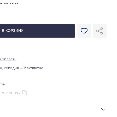
рнет-магазине
В КОРЗИНУ
и область
а, сегодня — бесплатно
том
IY021.VR093