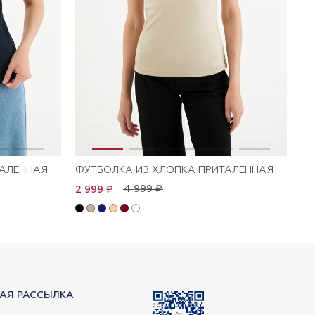
ТАЛЕННАЯ
ФУТБОЛКА ИЗ ХЛОПКА ПРИТАЛЕННАЯ
ФУ
4 999 ₽
2 999 ₽
1 
АЯ РАССЫЛКА