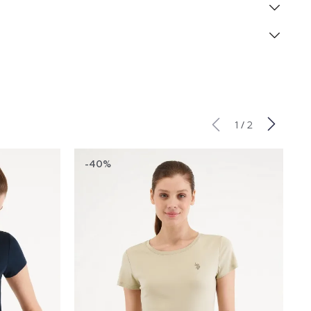
/
1
2
-40%