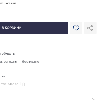
рнет-магазине
В КОРЗИНУ
и область
а, сегодня — бесплатно
том
IY021.VR090